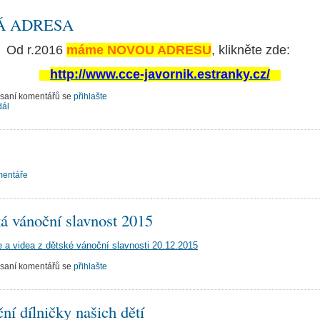
Á ADRESA
Od r.2016
máme NOVOU ADRESU
, klikněte zde:
http://www.cce-javornik.estranky.cz/
psaní komentářů se
přihlašte
dál
mentáře
á vánoční slavnost 2015
ie a videa z dětské vánoční slavnosti 20.12.2015
psaní komentářů se
přihlašte
ní dílničky našich dětí