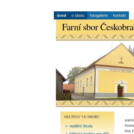
úvod
o sboru
fotogalerie
kontakt
Farní sbor Českobra
SKUPINY VE SBORU
warni
/home
nedělní škola
line 1
biblické hodiny pro děti