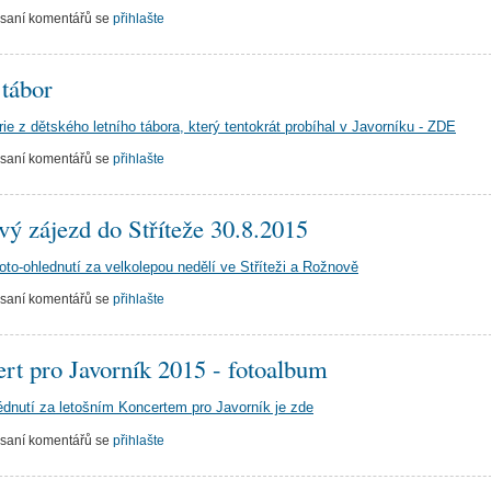
psaní komentářů se
přihlašte
 tábor
rie z dětského letního tábora, který tentokrát probíhal v Javorníku - ZDE
psaní komentářů se
přihlašte
vý zájezd do Stříteže 30.8.2015
foto-ohlednutí za velkolepou nedělí ve Stříteži a Rožnově
psaní komentářů se
přihlašte
rt pro Javorník 2015 - fotoalbum
édnutí za letošním Koncertem pro Javorník je zde
psaní komentářů se
přihlašte