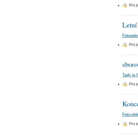
Pro 
Letní
Fotogale
Pro 
sboro
Tady je 
Pro 
Konce
Foto-ohl
Pro 