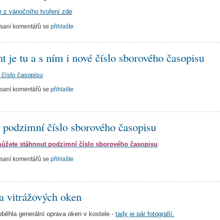
ie z vánočního tvoření zde
psaní komentářů se
přihlašte
t je tu a s ním i nové číslo sborového časopisu
 číslo časopisu
psaní komentářů se
přihlašte
 podzimní číslo sborového časopisu
můžete stáhnout podzimní číslo sborového časopisu
psaní komentářů se
přihlašte
a vitrážových oken
oběhla generální oprava oken v kostele -
tady je pár fotografií.