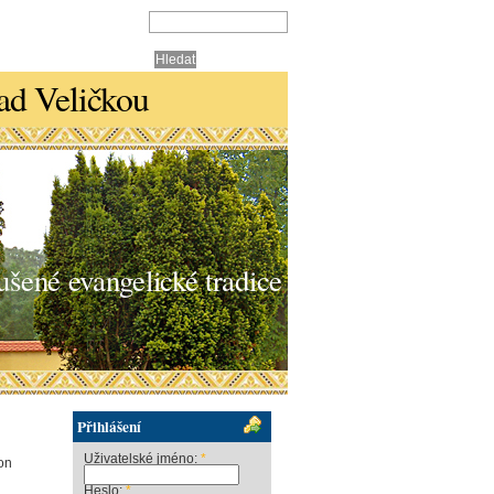
nad Veličkou
ušené evangelické tradice
Přihlášení
Uživatelské jméno:
*
on
Heslo:
*