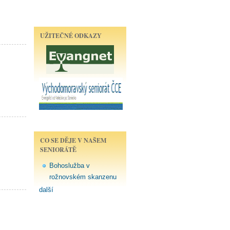
UŽITEČNÉ ODKAZY
CO SE DĚJE V NAŠEM
SENIORÁTĚ
Bohoslužba v
rožnovském skanzenu
další