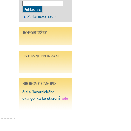
Zaslat nové heslo
BOHOSLUŽBY
TÝDENNÍ PROGRAM
SBOROVÝ ČASOPIS
čísla
Javornického
evangelíka
ke stažení
zde