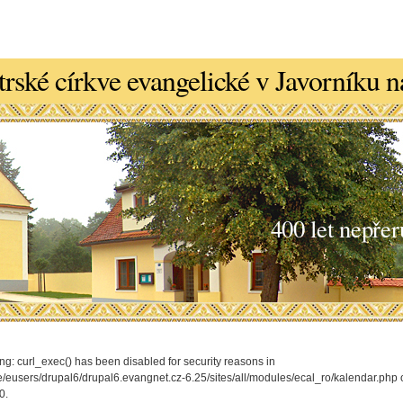
trské církve evangelické v Javorníku 
400 let nepřer
ng: curl_exec() has been disabled for security reasons in
/eusers/drupal6/drupal6.evangnet.cz-6.25/sites/all/modules/ecal_ro/kalendar.php 
0.