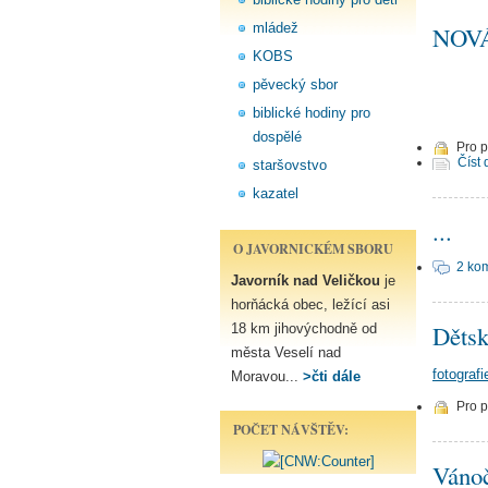
mládež
NOV
KOBS
pěvecký sbor
biblické hodiny pro
dospělé
Pro 
Číst 
staršovstvo
kazatel
...
O JAVORNICKÉM SBORU
2 ko
Javorník nad Veličkou
je
horňácká obec, ležící asi
Dětsk
18 km jihovýchodně od
města Veselí nad
fotograf
Moravou...
>čti dále
Pro 
POČET NÁVŠTĚV:
Vánoč