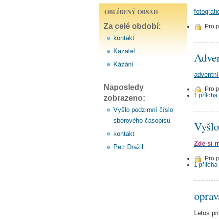
OBLÍBENÝ OBSAH
fotograf
Za celé období:
Pro 
kontakt
Kazatel
Adven
Kázání
adventní
Naposledy
Pro 
1 příloha
zobrazeno:
Vyšlo podzimní číslo
sborového časopisu
Vyšlo
kontakt
Zde si 
Petr Dražil
Pro 
1 příloha
oprav
Letos pr